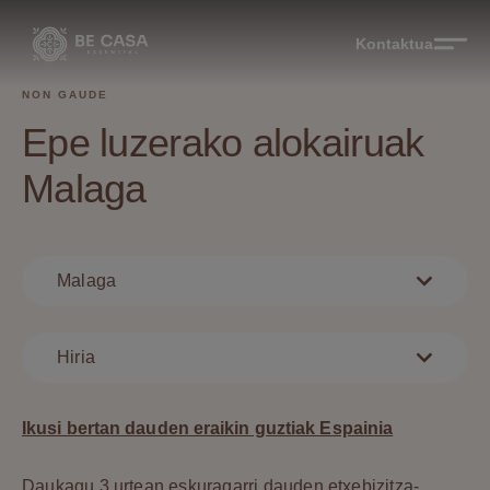
Kontaktua
NON GAUDE
Epe luzerako alokairuak
Malaga
Malaga
Hiria
Ikusi bertan dauden eraikin guztiak Espainia
Daukagu 3 urtean eskuragarri dauden etxebizitza-