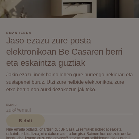
EMAN IZENA
Jaso ezazu zure posta
elektronikoan Be Casaren berri
eta eskaintza guztiak
Jakin ezazu inork baino lehen gure hurrengo irekierari eta
sustapenei buruz. Utzi zure helbide elektronikoa, zure
etxe berria non aurki dezakezun jakiteko.
EMAIL:
Bidali
Nire emaila bidalita, onartzen dut Be Casa Essentialek nobedadeak eta
eskaintzak bidaltzea, nire datuen arduradun gisa. Baimen hori edozein unetan
kendu ahal izango duzu edo privacy@greystar.com helbidearen bidez erabili