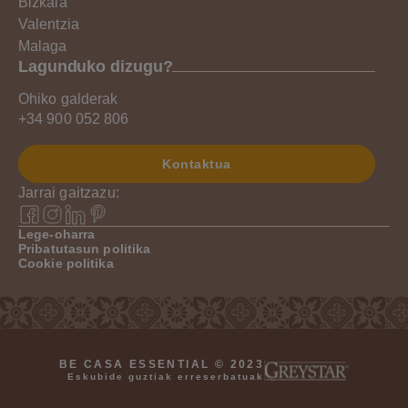
Bizkaia
Valentzia
Malaga
Lagunduko dizugu?
Ohiko galderak
+34 900 052 806
Kontaktua
Jarrai gaitzazu:
Lege-oharra
Pribatutasun politika
Cookie politika
BE CASA ESSENTIAL © 2023
Eskubide guztiak erreserbatuak