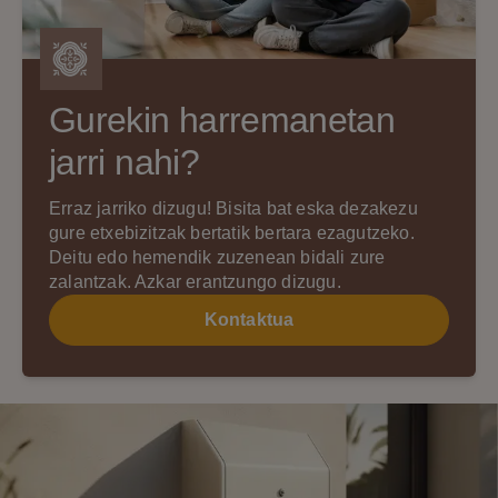
Gurekin harremanetan
jarri nahi?
Erraz jarriko dizugu! Bisita bat eska dezakezu
gure etxebizitzak bertatik bertara ezagutzeko.
Deitu edo hemendik zuzenean bidali zure
zalantzak. Azkar erantzungo dizugu.
Kontaktua