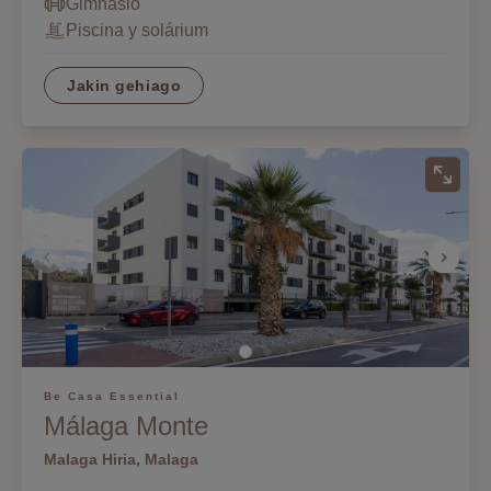
Gimnasio
Piscina y solárium
Jakin gehiago
Be Casa Essential
Málaga Monte
Malaga Hiria, Malaga