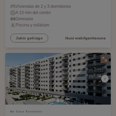
Viviendas de 2 y 3 dormitorios
A 15 min del centro
Gimnasio
Piscina y solárium
Jakin gehiago
Ikusi erabilgarritasuna
Be Casa Essential