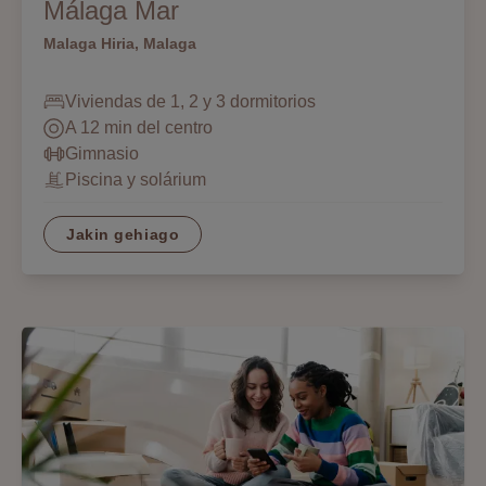
Málaga Mar
Malaga Hiria, Malaga
Viviendas de 1, 2 y 3 dormitorios
A 12 min del centro
Gimnasio
Piscina y solárium
Jakin gehiago