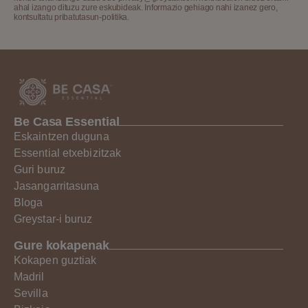
ahal izango dituzu zure eskubideak. Informazio gehiago nahi izanez gero,
kontsultatu pribatutasun-politika.
Be Casa Essential
Eskaintzen duguna
Essential etxebizitzak
Guri buruz
Jasangarritasuna
Bloga
Greystar-i buruz
Gure kokapenak
Kokapen guztiak
Madril
Sevilla