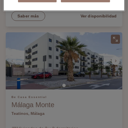
Piscina y solárium
Saber más
Ver disponibilidad
Be Casa Essential
Málaga Monte
Teatinos, Málaga