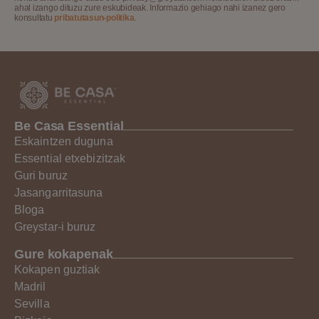
ahal izango dituzu zure eskubideak. Informazio gehiago nahi izanez gero
konsultatu
pribatutasun-politika
.
Be Casa Essential
Eskaintzen duguna
Essential etxebizitzak
Guri buruz
Jasangarritasuna
Bloga
Greystar-i buruz
Gure kokapenak
Kokapen guztiak
Madril
Sevilla