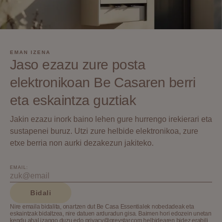
EMAN IZENA
Jaso ezazu zure posta
elektronikoan Be Casaren berri
eta eskaintza guztiak
Jakin ezazu inork baino lehen gure hurrengo irekierari eta
sustapenei buruz. Utzi zure helbide elektronikoa, zure
etxe berria non aurki dezakezun jakiteko.
EMAIL:
Bidali
Nire emaila bidalita, onartzen dut Be Casa Essentialek nobedadeak eta
eskaintzak bidaltzea, nire datuen arduradun gisa. Baimen hori edozein unetan
kendu ahal izango duzu edo privacy@greystar.com helbidearen bidez erabili