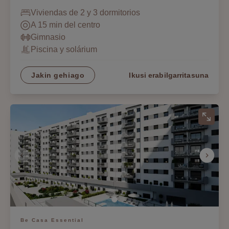
Viviendas de 2 y 3 dormitorios
A 15 min del centro
Gimnasio
Piscina y solárium
Jakin gehiago
Ikusi erabilgarritasuna
Be Casa Essential