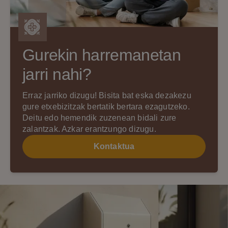
Gurekin harremanetan
jarri nahi?
Erraz jarriko dizugu! Bisita bat eska dezakezu
gure etxebizitzak bertatik bertara ezagutzeko.
Deitu edo hemendik zuzenean bidali zure
zalantzak. Azkar erantzungo dizugu.
Kontaktua