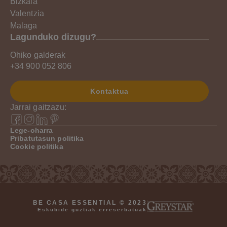
Bizkaia
Valentzia
Malaga
Lagunduko dizugu?
Ohiko galderak
+34 900 052 806
Kontaktua
Jarrai gaitzazu:
Lege-oharra
Pribatutasun politika
Cookie politika
BE CASA ESSENTIAL © 2023
Eskubide guztiak erreserbatuak