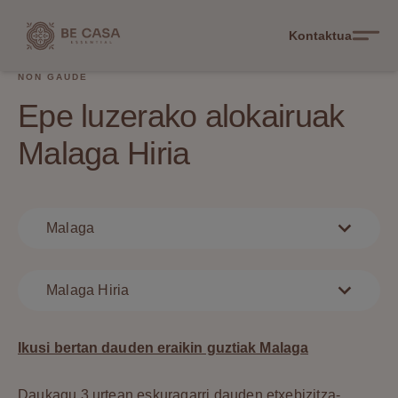
Kontaktua
NON GAUDE
Epe luzerako alokairuak
Malaga Hiria
Malaga
Malaga Hiria
Ikusi bertan dauden eraikin guztiak Malaga
Daukagu 3 urtean eskuragarri dauden etxebizitza-