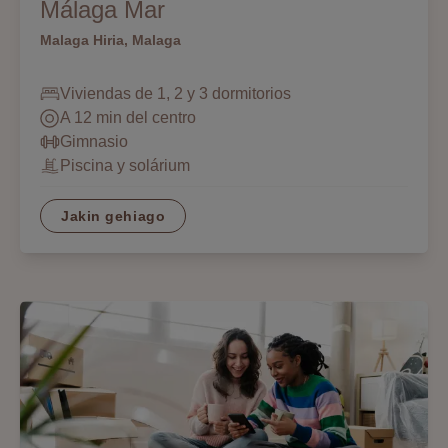
Málaga Mar
Malaga Hiria, Malaga
Viviendas de 1, 2 y 3 dormitorios
A 12 min del centro
Gimnasio
Piscina y solárium
Jakin gehiago