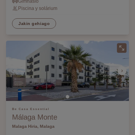
Gimnasio
Piscina y solárium
Jakin gehiago
Be Casa Essential
Málaga Monte
Malaga Hiria, Malaga