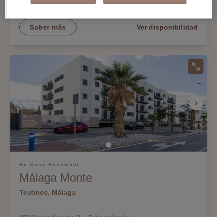
Piscina y solárium
Saber más
Ver disponibilidad
Be Casa Essential
Málaga Monte
Teatinos, Málaga