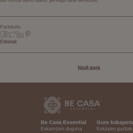
lau horma baino askoz gehiago dela sentitzea.
Partekatu
Etiketak
Itzuli gora
Be Casa Essential
Gure kokapen
Eskaintzen duguna
Kokapen guztiak