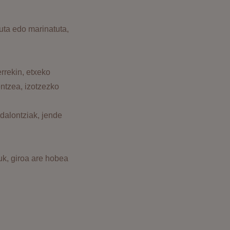
uta edo marinatuta,
rrekin, etxeko
ntzea, izotzezko
edalontziak, jende
uk, giroa are hobea