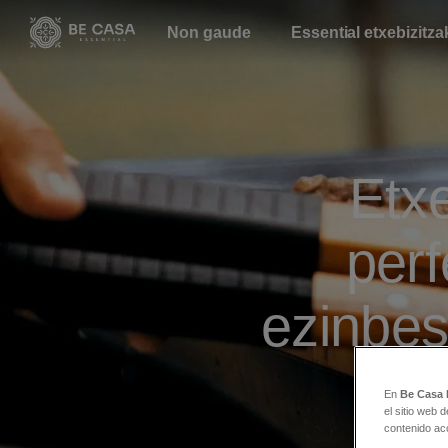
Non gaude
Essential etxebizitza
Etx
perf
ezinbe
En
Be Casa 
el sitio web 
contenido ac