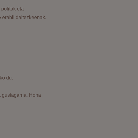
politak eta
e erabil daitezkeenak.
ko du.
a gustagarria. Hona