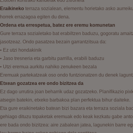
Eltxoen kontrako kandelak edo zitronela
Eraikineko
terraza sozialean, elementu horietako asko aurreiku
horrek errazagoa egiten du dena.
Ordena eta errespetua, batez ere eremu komunetan
Gure terraza sozialetako bat erabiltzen baduzu, gogoratu ama
jasotzeaz. Ondo pasatzea bezain garrantzitsua da:
• Ez utzi hondakinik
• Jaso tresneria eta garbitu parrilla, erabili baduzu
• Utzi eremua aurkitu nahiko zenukeen bezala
Eremuak partekatzeak oso ondo funtzionatzen du denek lagunt
Etxean gozatzea ere ondo bizitzea da
Ez dago urrutira joan beharrik udaz gozatzeko. Planifikazio pix
atsegin batekin, etxeko barbakoa plan perfektua bihur daiteke.
Eta gure eraikinetako batean bizi bazara eta terraza soziala ba
gehiago dituzu topaketak eremuak edo keak kezkatu gabe antol
ere bada ondo bizitzea: aire zabalean jatea, lagunekin barre eg