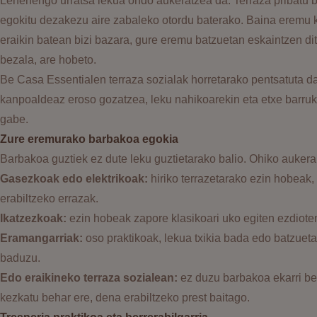
Lehenengo urratsa lekua ondo aukeratzea da. Terraza pribatu b
egokitu dezakezu aire zabaleko otordu baterako. Baina eremu
eraikin batean bizi bazara, gure eremu batzuetan eskaintzen di
bezala, are hobeto.
Be Casa Essentialen terraza sozialak horretarako pentsatuta d
kanpoaldeaz eroso gozatzea, leku nahikoarekin eta etxe barruk
gabe.
Zure eremurako barbakoa egokia
Barbakoa guztiek ez dute leku guztietarako balio. Ohiko aukera
Gasezkoak edo elektrikoak:
hiriko terrazetarako ezin hobeak,
erabiltzeko errazak.
Ikatzezkoak:
ezin hobeak zapore klasikoari uko egiten ezdiote
Eramangarriak:
oso praktikoak, lekua txikia bada edo batzueta
baduzu.
Edo eraikineko terraza sozialean:
ez duzu barbakoa ekarri be
kezkatu behar ere, dena erabiltzeko prest baitago.