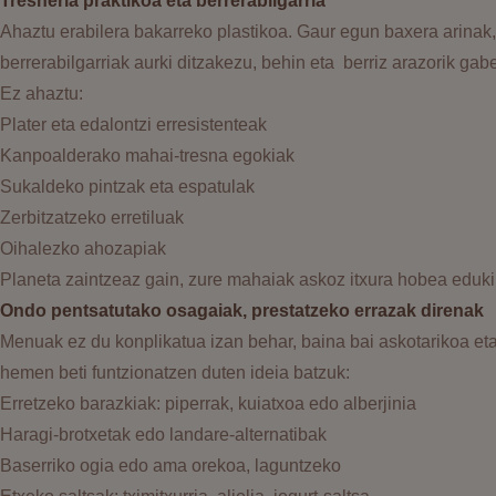
Tresneria praktikoa eta berrerabilgarria
Ahaztu erabilera bakarreko plastikoa. Gaur egun baxera arinak, 
berrerabilgarriak aurki ditzakezu, behin eta berriz arazorik gab
Ez ahaztu:
Plater eta edalontzi erresistenteak
Kanpoalderako mahai-tresna egokiak
Sukaldeko pintzak eta espatulak
Zerbitzatzeko erretiluak
Oihalezko ahozapiak
Planeta zaintzeaz gain, zure mahaiak askoz itxura hobea eduki
Ondo pentsatutako osagaiak, prestatzeko errazak direnak
Menuak ez du konplikatua izan behar, baina bai askotarikoa et
hemen beti funtzionatzen duten ideia batzuk:
Erretzeko barazkiak: piperrak, kuiatxoa edo alberjinia
Haragi-brotxetak edo landare-alternatibak
Baserriko ogia edo ama orekoa, laguntzeko