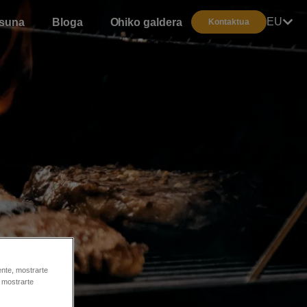
EU
asuna
Bloga
Ohiko galderak
Kontaktua
ente, mostrarte
y mostrarte