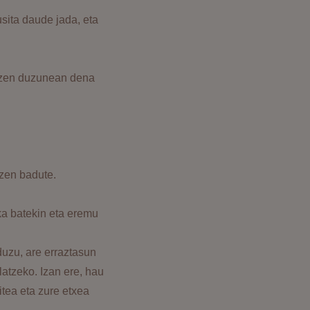
sita daude jada, eta
itzen duzunean dena
zen badute.
ka batekin eta eremu
duzu, are erraztasun
atzeko. Izan ere, hau
itea eta zure etxea