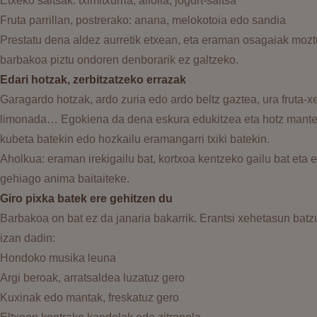
Etxeko saltsak: tximitxurria, aliolia, jogurt-saltsa
Fruta parrillan, postrerako: anana, melokotoia edo sandia
Prestatu dena aldez aurretik etxean, eta eraman osagaiak mozt
barbakoa piztu ondoren denborarik ez galtzeko.
Edari hotzak, zerbitzatzeko errazak
Garagardo hotzak, ardo zuria edo ardo beltz gaztea, ura fruta-xe
limonada… Egokiena da dena eskura edukitzea eta hotz mante
kubeta batekin edo hozkailu eramangarri txiki batekin.
Aholkua: eraman irekigailu bat, kortxoa kentzeko gailu bat eta 
gehiago anima baitaiteke.
Giro pixka batek ere gehitzen du
Barbakoa on bat ez da janaria bakarrik. Erantsi xehetasun batz
izan dadin:
Hondoko musika leuna
Argi beroak, arratsaldea luzatuz gero
Kuxinak edo mantak, freskatuz gero