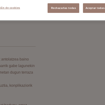
ión de cookies
Rechazarlas todas
Aceptar todas
t antolatzea baino
eharrik gabe lagunekin
inetan dugun terraza
tia, konplikaziorik