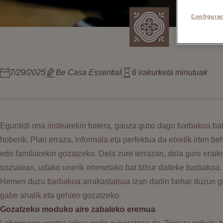
Configurac
7/29/2025
Be Casa Essential
6
irakurketa minutuak
Eguraldi ona iristearekin batera, gauza gutxi dago barbakoa ba
hoberik. Plan erraza, informala eta perfektua da etxetik irten b
edo familiarekin gozatzeko. Dela zure terrazan, dela gure eraik
sozialean, udako unerik onenetako bat bihur daiteke barbakoa.
Hemen duzu barbakoa arrakastatsua izan dadin behar duzun guz
gabe ahalik eta gehien gozatzeko.
Gozatzeko moduko aire zabaleko eremua