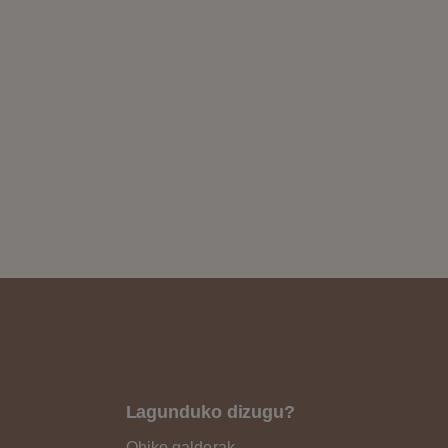
Lagunduko dizugu?
Ohiko galderak