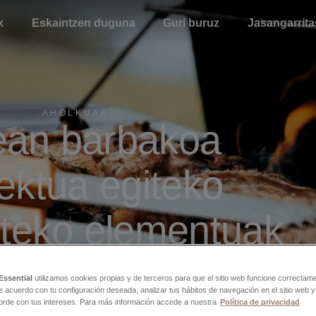
k
Eskaintzen duguna
Guri buruz
Jasangarrit
AHOLKUAK
ean barbakoa
ektua egiteko
steko elementuak
Essential
utilizamos cookies propias y de terceros para que el sitio web funcione correctam
de acuerdo con tu configuración deseada, analizar tus hábitos de navegación en el sitio web 
orde con tus intereses. Para más información accede a nuestra
Política de privacidad