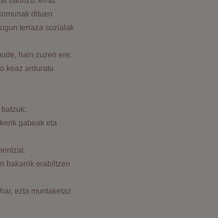
at baduzu, erraz
 komunak dituen
tugun terraza sozialak
aude, hain zuzen ere:
o keaz arduratu
 batzuk:
 kerik gabeak eta
nentzat.
n bakarrik erabiltzen
har, ezta muntaketaz