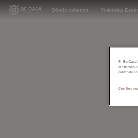
Dónde estamos
Viviendas Essen
En
Be Casa 
el sitio web 
contenido ac
Configurac