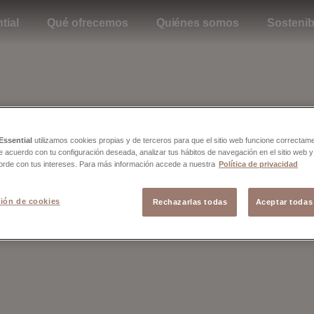
tial
Qué ofrecemos
Quiénes somos
Sostenib
Essential
utilizamos cookies propias y de terceros para que el sitio web funcione correctam
de acuerdo con tu configuración deseada, analizar tus hábitos de navegación en el sitio web 
orde con tus intereses. Para más información accede a nuestra
Política de privacidad
ión de cookies
Rechazarlas todas
Aceptar todas