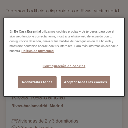
Tenemos 1 edificios disponibles en Rivas-Vaciamadrid:
En
Be Casa Essential
utilizamos cookies propias y de terceros para que el
sitio web funcione correctamente, mostrarte el sitio web de acuerdo con tu
configuración deseada, analizar tus hábitos de navegación en el sitio web y
mostrarte contenido acorde con tus intereses. Para más información accede a
nuestra
Política de privacidad
Configuración de cookies
Rechazarlas todas
Aceptar todas las cookies
Be Casa Essential
Rivas Residencial
Rivas-Vaciamadrid, Madrid
Viviendas de 2 y 3 dormitorios
A 3 min del centro