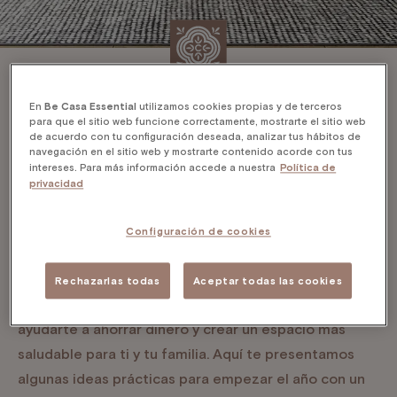
En
Be Casa Essential
utilizamos cookies propias y de terceros
31/1/2025
Be Casa Essential
5
minutos de lectura
para que el sitio web funcione correctamente, mostrarte el sitio web
de acuerdo con tu configuración deseada, analizar tus hábitos de
navegación en el sitio web y mostrarte contenido acorde con tus
intereses. Para más información accede a nuestra
Política de
Con el inicio de un nuevo año, muchas personas se
privacidad
proponen metas para mejorar su calidad de vida y
una excelente forma de hacerlo es adoptando
Configuración de cookies
hábitos más sostenibles en el hogar. Vivir de manera
más respetuosa con el medio ambiente no solo
Rechazarlas todas
Aceptar todas las cookies
beneficia al planeta, sino que también puede
ayudarte a ahorrar dinero y crear un espacio más
saludable para ti y tu familia. Aquí te presentamos
algunas ideas prácticas para empezar el año con un