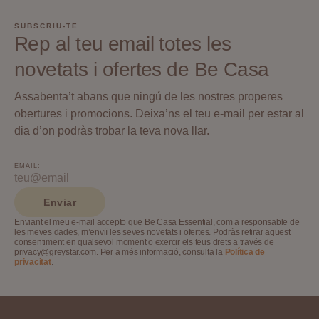
SUBSCRIU-TE
Rep al teu email totes les
novetats i ofertes de Be Casa
Assabenta’t abans que ningú de les nostres properes
obertures i promocions. Deixa’ns el teu e-mail per estar al
dia d’on podràs trobar la teva nova llar.
EMAIL:
Enviar
Enviant el meu e-mail accepto que Be Casa Essential, com a responsable de
les meves dades, m’enviï les seves novetats i ofertes. Podràs retirar aquest
consentiment en qualsevol moment o exercir els teus drets a través de
privacy@greystar.com. Per a més informació, consulta la
Política de
privacitat
.