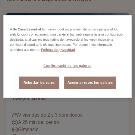
A
Be Casa Essential
fem servir cookies pròpies i de tercers perquè el lloc
web funcioni correctament, mostrar-te el lloc web segons la teva configuració
desitjada, analitzar els teus hàbits de navegació al lloc web i mostrar-te
contingut d'acord amb els teus interessos. Per obtenir més informació,
accedeix a la nostra
Política de privacidad
Configuració de les galetes
Be Casa Essential
Rebutjar-les totes
Acceptar totes les galetes
Torrejón
Torrejón, Madrid
Viviendas de 2 y 3 dormitorios
A 25 min del centro
Gimnasio